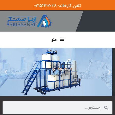
تلفن کارخانه: 02156417038
منو