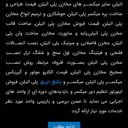
اتیلن, سایر میکســر های مخازن پلی اتیلن, قیمت طراحی و
ساخت پره میکسر پلی اتیلن, جوشکاری و ترمیم انواع مخازن
پلی اتیلن, قیمت فروش مخازن پلی اتیلن, ساخت قالب
مخزن پلی اتیلن,پایه و ساپورت مخازن, ساخت وان پلی
اتیلن, مخزن فاضلابی و سپتیک پلی اتیلن, نصب اتصــالات
فلنجی و فیتینگ مخازن, لول سنج و شلنگ تراز, نصــب
مخزن پلی اتیلن بصــورت ظروف مرتبط, روش نصــب
صحیح مخازن پلی اتیلن, قیمت الکترو موتور و گیربکس
میکســر پلی اتیلن, میکســر و
پکیج تزریق
پلی اتیلن, فروش
اینورتور تنظیم دور میکسر و بازديدهای دوره ای از واحد های
اجرايی می نمايد تا ضمن بررسی و بازبينی واحد مورد نظر
خدمات مورد نياز ارائه گردد .
ادامه مطلب