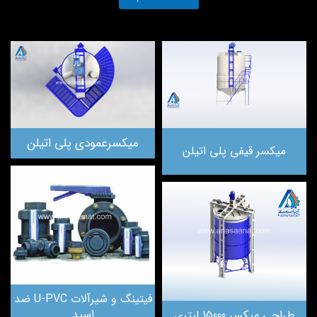
میکسرعمودی پلی اتیلن
میکسر قیفی پلی اتیلن
فیتینگ و شیرآلات U-PVC ضد
اسید
طراحی میکسر 15000 لیتری