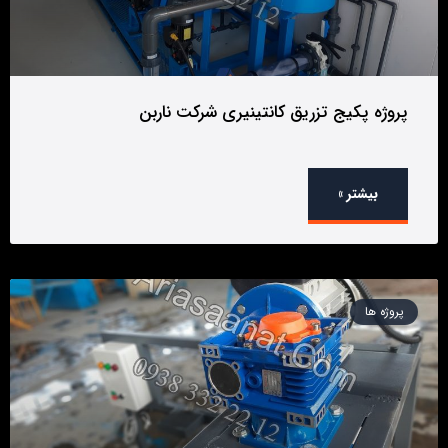
پروژه پکیج تزریق کانتینیری شرکت ناربن
بیشتر »
پروژه ها