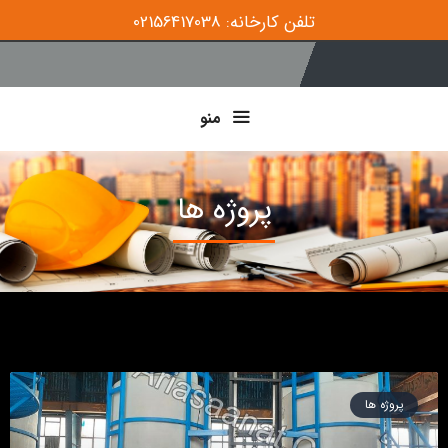
تلفن کارخانه: 02156417038
منو
پروژه ها
پروژه ها