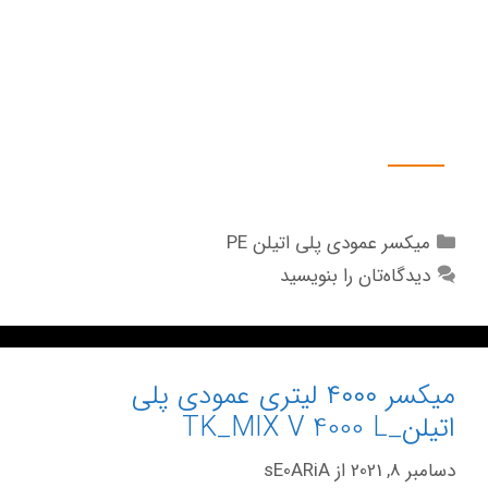
۱۳. اسپری نازل شستشوی مخزن.
۱۴. آب نما Side Glass
۱۵. چرخ قابل حمل
گالری تصاویر
میکسر عمودی پلی اتیلن PE
دیدگاه‌تان را بنویسید
میکسر ۴۰۰۰ لیتری عمودی پلی
اتیلن_TK_MIX V 4000 L
دسامبر 8, 2021
از
sE0ARiA