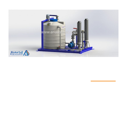
اطلاعات فنی دستگاه
میکسر پلی اتین ۴۰۰۰ لیتری عمودی>استوانه شامل:
۱.مخزن 4000 لیتری استوانه وزن بالا به همراه اتصالات
ورودی و خروجی.
ابعاد مخزن؛
قطر D=170 Cm
ارتفاع با قیف h=205 Cm