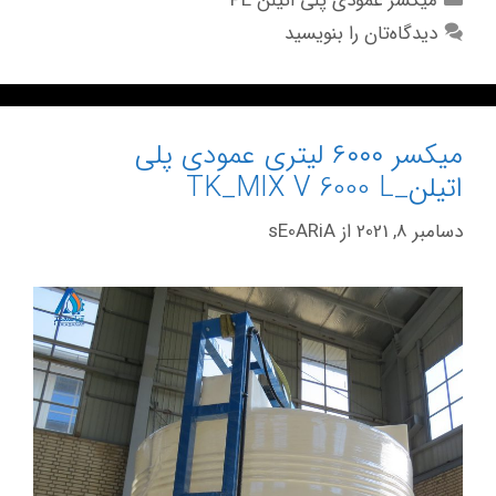
میکسر عمودی پلی اتیلن PE
دیدگاه‌تان را بنویسید
میکسر ۶۰۰۰ لیتری عمودی پلی
اتیلن_TK_MIX V 6000 L
دسامبر 8, 2021
از
sE0ARiA