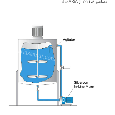
دسامبر 8, 2021
از
sE0ARiA