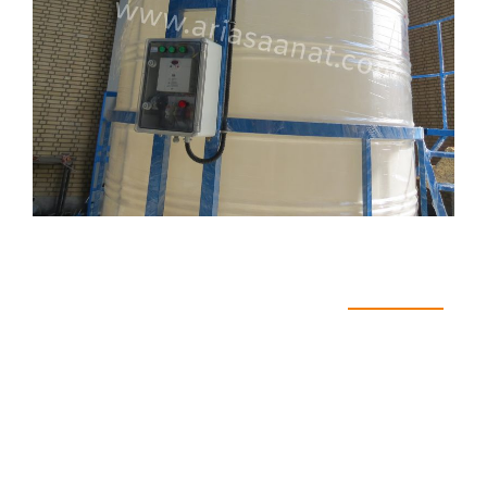
اطلاعات فنی دستگاه
میکسر پلی اتین ۶۰۰۰ لیتری عمودی>استوانه شامل:
۱.مخزن 6000 لیتری استوانه وزن بالا به همراه اتصالات
ورودی و خروجی.
ابعاد مخزن؛
قطر D=200 Cm
ارتفاع با قیف h=250 Cm