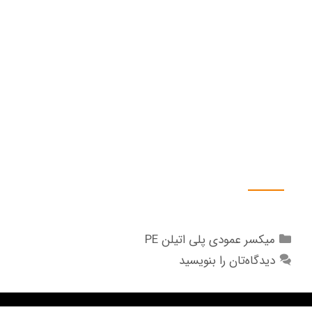
TECO تایوان.
۹. ابزار دقیق EC , PH , TE , Level transmiter
۱۰ لوله کشی u_pvc و سیستم پرکن دستی.
۱۱. پمپ انتقال مایع یا سیرکوله Pump
۱۲. دوزینگ پمپ Dosing Pump
۱۳. اسپری نازل شستشوی مخزن.
۱۴. آب نما Side Glass
۱۵. چرخ قابل حمل.
گالری تصاویر
میکسر عمودی پلی اتیلن PE
دیدگاه‌تان را بنویسید