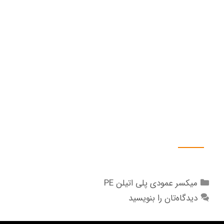
۸. اینورتور تنظیم دور توان 5.5kw برند IMASTER کره یا
TECO تایوان.
۹. ابزار دقیق EC , PH , TE , Level transmiter
۱۰ لوله کشی u_pvc و سیستم پرکن دستی.
۱۱. پمپ انتقال مایع یا سیرکوله Pump
۱۲. دوزینگ پمپ Dosing Pump
۱۳. اسپری نازل شستشوی مخزن.
۱۴. آب نما Side Glass
۱۵. چرخ قابل حمل.
گالری تصاویر
میکسر عمودی پلی اتیلن PE
دیدگاه‌تان را بنویسید