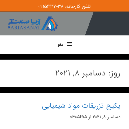
تلفن کارخانه: 02156417038
منو
روز:
دسامبر 8, 2021
پکیج تزریقات مواد شیمیایی
دسامبر 8, 2021
از
sE0ARiA