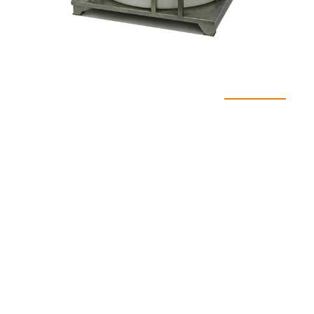
اطلاعات فنی دستگاه
میکسر پلی اتین ۲۰۰۰ لیتری عمودی>استوانه شامل:
۱. مخزن 2000 لیتری استوانه وزن بالا به همراه اتصالات
ورودی و خروجی.
ابعاد مخزن؛
قطر D=130 Cm
ارتفاع با قیف h=17 0 Cm
۲. الکترو موتور و گیربکس موتوژن طرح زیمنس با توان
0/1.5kw کیلوات. دور خروجی درخواست یا طراحی می
شود.
۳. استراکچر فلزی با پایه ارتفاع 10Cm رنگ آمیزی
اپوکسی صنعتی سه لایه صنعتی ضخامت ۱۵۰ میکرون.
۴. تابلوبرق، کابل, لوله خرطومی صنعتی به همراه