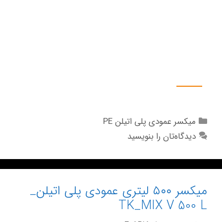
۱۲. دوزینگ پمپ Dosing Pump
۱۳. اسپری نازل شستشوی مخزن.
۱۴. آب نما Side Glass
۱۵. چرخ قابل حمل
گالری تصاویر
میکسر عمودی پلی اتیلن PE
دیدگاه‌تان را بنویسید
میکسر ۵۰۰ لیتری عمودی پلی اتیلن_
TK_MIX V 500 L