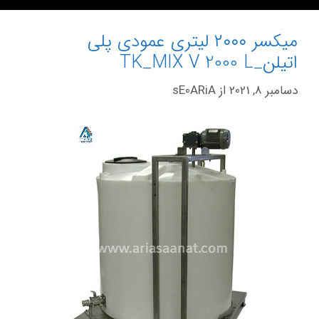
میکسر ۲۰۰۰ لیتری عمودی پلی
اتیلن_TK_MIX V 2000 L
دسامبر 8, 2021
از
sE0ARiA