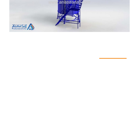
اطلاعات فنی دستگاه
میکسر پلی اتین ۱۵۰۰۰ لیتری عمودی>استوانه شامل:
۱. مخزن 15000 لیتری استوانه وزن بالا به همراه اتصالات
ورودی و خروجی.
ابعاد مخزن؛
قطر D=250 Cm
ارتفاع با قیف h=300 Cm
۲. الکترو موتور و گیربکس الکتروژن طرح زیمنس با توان
11kw کیلوات. دور خروجی درخواست یا طراحی می شود.
۳. استراکچر فلزی با پایه ارتفاع 50Cm رنگ آمیزی
اپوکسی صنعتی سه لایه صنعتی ضخامت ۱۵۰ میکرون.