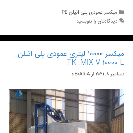
میکسر عمودی پلی اتیلن PE
دیدگاه‌تان را بنویسید
میکسر ۱۰۰۰۰ لیتری عمودی پلی اتیلن_
TK_MIX V 10000 L
دسامبر 8, 2021
از
sE0ARiA