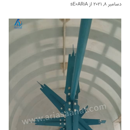
دسامبر 8, 2021
از
sE0ARiA