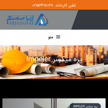
تلفن کارخانه: 02156417038
منو
پره میکسر Impeler
پره میکسر IMPELER