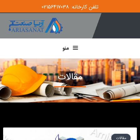
تلفن کارخانه: 02156417038
منو
مقالات
مقالات