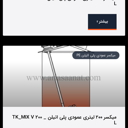
L
بیشتر »
میکسر عمودی پلی اتیلن PE
میکسر ۲۰۰ لیتری عمودی پلی اتیلن _ TK_MIX V 200
L