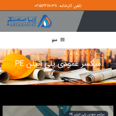
تلفن کارخانه: 02156417038
منو
میکسر عمودی پلی اتیلن PE
میکسر عمودی پلی اتیلن PE