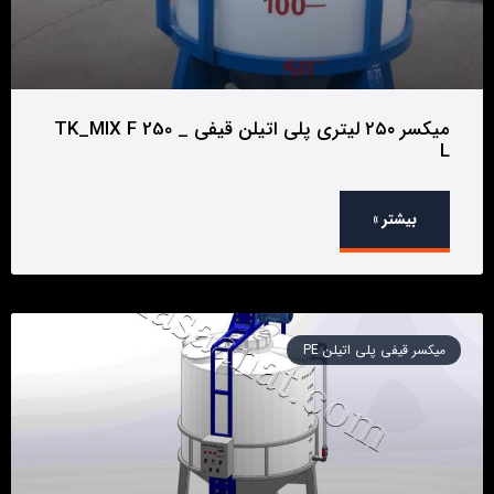
میکسر ۲۵۰ لیتری پلی اتیلن قیفی _ TK_MIX F 250
L
بیشتر »
میکسر قیفی پلی اتیلن PE