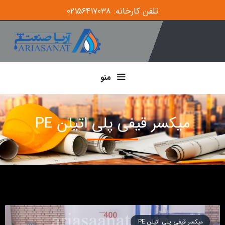
تلفن کارخانه: 02156417038
منو
میکسر قیفی پلی اتیلن PE
میکسر قیفی پلی اتیلن PE