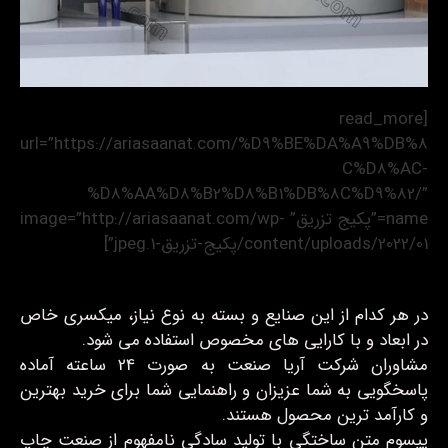
[read_more
url=”https://ariasaanat.com/%D9%BE%DA%A9%DB%8
C%D8%AC-
%D8%AA%D8%B2%D8%B1%DB%8C%D9%82/”
name=”پکیج تزریق” image=”http://ariasaanat.com/wp-
content/uploads/2022/01/پکیج-تزریق-1.jpeg”]
در هر کدام از این صنایع و بسته به نوع نیاز، میکسری خاص
در ابعاد و با کارایی های مخصوص استفاده می شود.
مشاوران شرکت آریا صنعت به صورت 24 ساعته آماده
پاسخگویی به شما عزیزان و راهنمایی شما برای خرید بهترین
و کارآمد ترین محصول هستند.
یپسوم متن ساختگی با تولید سادگی نامفهوم از صنعت چاپ