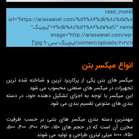
[read_more
url=”https://ariasaanat.com/%d9%84%db%8c%da%8
6%db%8c%d9%86%da%af/” name=”لیچینگ”
image=”http://ariasaanat.com/wp-
content/uploads/2021/11/لیچینگ-مس-9.jpg”]
انواع میکسر بتن
میکسر های بتن یکی از پرکاربرد ترین و شناخته شده ترین
تجهیزات در میکسر های صنعتی محسوب می شود.
این میکسر با توجه به اجزای تشکیل دهنده خود، در دسته
بندی های متنوعی تقسیم بندی می شود.
مهمترین دسته بندی میکسر های بتنی بر حسب ظرفیت
مخزن آن است که در حجم های 150، 250، 300، 400، 500،
750، 1000 میلی لیتری طراحی و تولید می شوند.