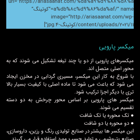
url=”https://ariasaanat.com/%da%a9%d9%88%d8%a
a%db%8c%d9%86%da%af/” name=”کوتینگ”
image=”http://ariasaanat.com/wp-
content/uploads/2021/11/کوتینگ-4.jpg”]
میکسر پارویی
میکسرهای پارویی از دو یا چند تیغه تشکیل می شوند که به
محور اصلی متصل اند.
با شروع به کار این میکسر، مسیری گردابی در مخزن ایجاد
می شود که باعث می شود تا ماده اصلی با کیفیت بسیار بالا
تری با دیگر اجزا ترکیب شود.
میکسر های پارویی بر اساس محور چرخش به دو دسته
تقسیم می شوند.
● تک محوره یا تک شافت
● دو محوره یا دو شافت
این میکسر ها بیشتر در صنایع تولیدی رنگ و رزین، داروسازی،
صنایع پتروشیمی و تولید چسب مورد استفاده قرار می گیرند.