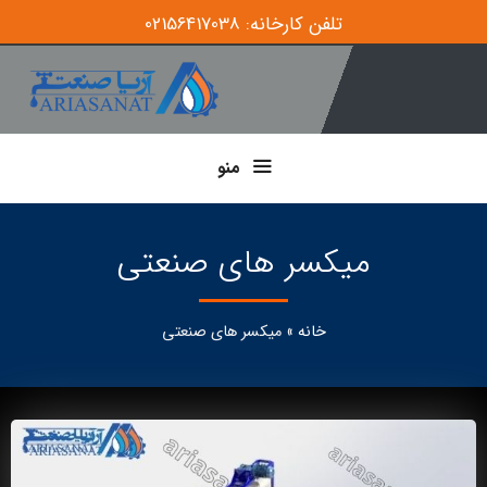
تلفن کارخانه: 02156417038
منو
میکسر های صنعتی
خانه
»
میکسر های صنعتی