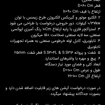
قطر D=60 Cm
ارتفاع با قیف h=90 Cm
۲. الکترو موتور و گیربکس الکتروژن طرح زیمنس با توان
0/37kw کیلوات. دور خروجی درخواست یا طراحی می شود.
۳. استراکچر فلزی با پایه ارتفاع 10Cm رنگ آمیزی اپوکسی
صنعتی سه لایه صنعتی ضخامت ۱۵۰ میکرون.
۴. تابلوبرق، کابل, لوله خرطومی صنعتی به همراه تجهیزات
تابلوبرق.
۵. شفت و پروانه S.S304L & S.S316 قطر شفت 25mm
۶. پیچ و مهره با واشرهای استاندارد.
ابعاد کلی و فضای مورد نیاز دستگاه؛
طول و عرض D=100 Cm
ارتفاع کل H=100 Cm
در صورت درخواست آپشن های زیر قابلیت اضافه شدن دارد و
بصورت جداگانه پیشنهاد میگردد: