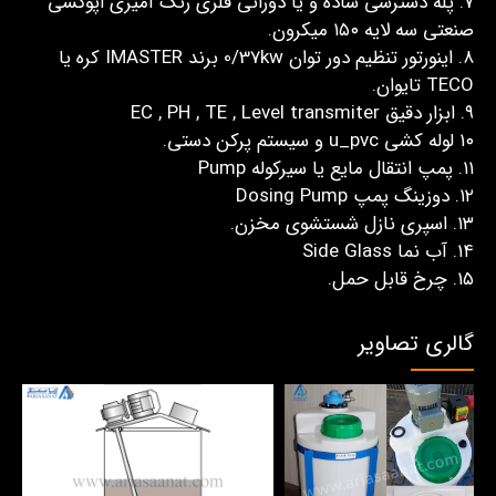
7. پله دسترسی ساده و یا دورانی فلزی رنگ آمیزی اپوکسی
صنعتی سه لایه ۱۵۰ میکرون.
۸. اینورتور تنظیم دور توان 0/37kw برند IMASTER کره یا
TECO تایوان.
۹. ابزار دقیق EC , PH , TE , Level transmiter
۱۰ لوله کشی u_pvc و سیستم پرکن دستی.
۱۱. پمپ انتقال مایع یا سیرکوله Pump
۱۲. دوزینگ پمپ Dosing Pump
۱۳. اسپری نازل شستشوی مخزن.
۱۴. آب نما Side Glass
۱۵. چرخ قابل حمل.
گالری تصاویر