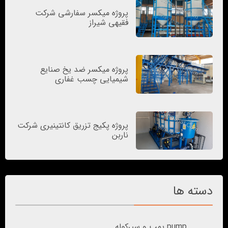
پروژه میکسر سفارشی شرکت
فقیهی شیراز
پروژه میکسر ضد یخ صنایع
شیمیایی چسب غفاری
پروژه پکیج تزریق کانتینیری شرکت
ناربن
دسته ها
pump پمپ و سیرکوله