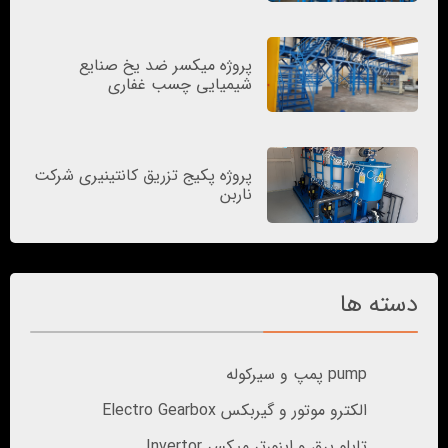
پروژه میکسر ضد یخ صنایع
شیمیایی چسب غفاری
پروژه پکیج تزریق کانتینیری شرکت
ناربن
دسته ها
pump پمپ و سیرکوله
الکترو موتور و گیربکس Electro Gearbox
تابلو برق و اینورتر میکسر Invertor