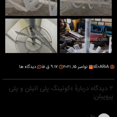
sE0ARiA
نوامبر 15, 2021
9:17 ق.ظ
دیدگاه ها
2 دیدگاه دربارهٔ «کوتینگ پلی اتیلن و پلی
پروپیلن;
مانی