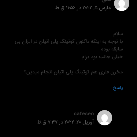
مارس 5, 2022 در 11:56 ق.ظ
سلام
با توجه به اینکه تاکنون کوتینگ پلی اتیلن در ایران بی
سابقه بوده
خیلی جالب بود برام.
مخزن فلزی هم کوتینگ پلی اتیلن انجام میدین؟
پاسخ
cafeseo
آوریل 20, 2022 در 7:37 ق.ظ