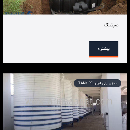
سپتیک
بیشتر »
مخزن پلی اتیلن TANK PE