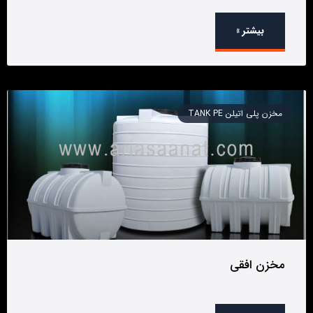
بیشتر »
مخزن پلی اتیلن TANK PE
مخزن افقی