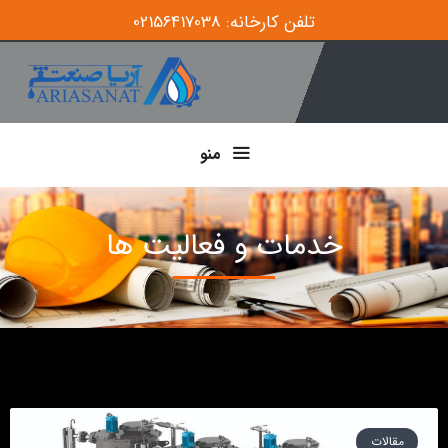
تلفن کارخانه: 02156417038
منو
خدمات و فعالیت ها
مقالات