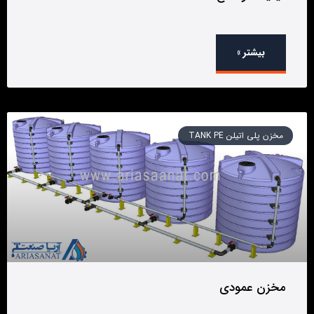
بیشتر »
مخزن پلی اتیلن TANK PE
مخزن عمودی