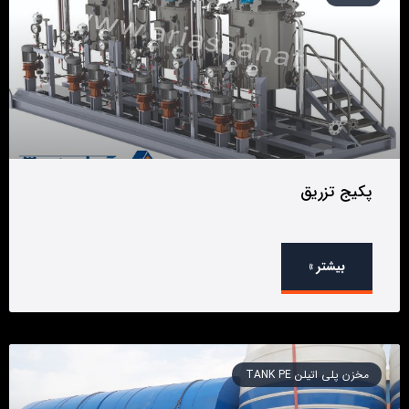
پکیج تزریق
بیشتر »
مخزن پلی اتیلن TANK PE