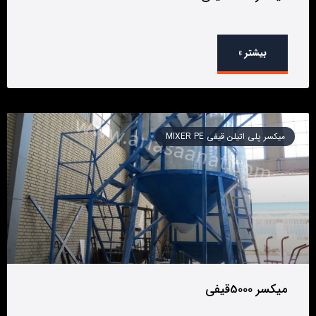
بیشتر »
میکسر پلی اتیلن قیفی MIXER PE
میکسر 5000قیفی