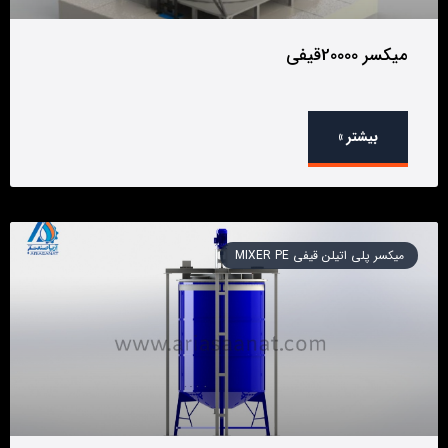
میکسر 20000قیفی
بیشتر »
میکسر پلی اتیلن قیفی MIXER PE