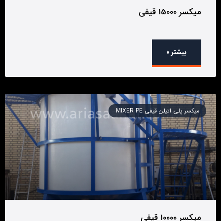
میکسر 15000 قیفی
بیشتر »
میکسر پلی اتیلن قیفی MIXER PE
میکسر 10000 قیفی