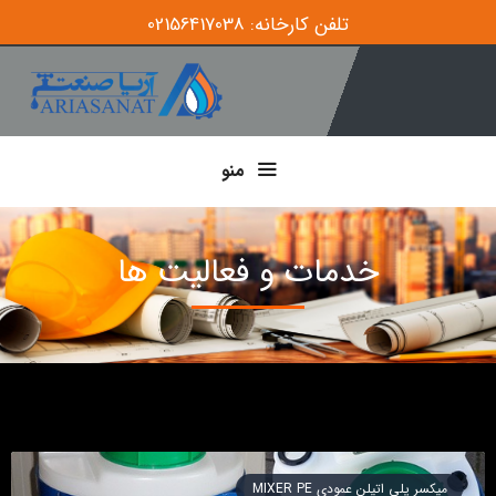
تلفن کارخانه: 02156417038
منو
خدمات و فعالیت ها
میکسر پلی اتیلن عمودی MIXER PE