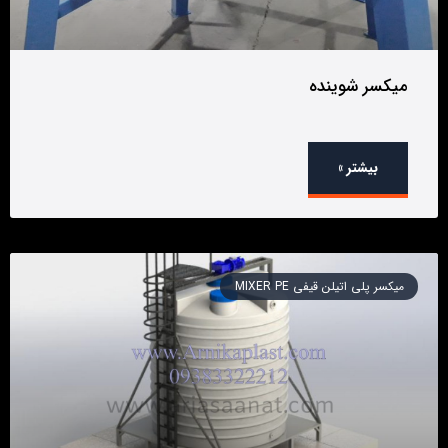
میکسر شوینده
بیشتر »
میکسر پلی اتیلن قیفی MIXER PE