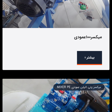
میکسر100عمودی
بیشتر »
میکسر پلی اتیلن عمودی MIXER PE