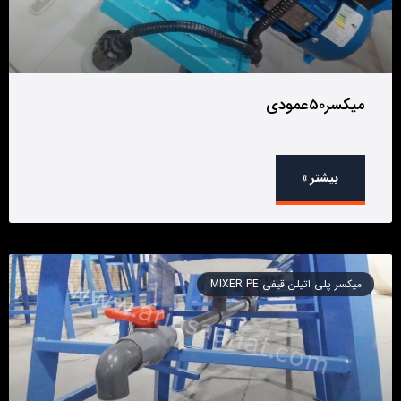
میکسر50عمودی
بیشتر »
میکسر پلی اتیلن قیفی MIXER PE