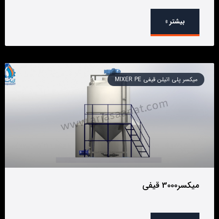
بیشتر »
میکسر پلی اتیلن قیفی MIXER PE
میکسر3000 قیفی