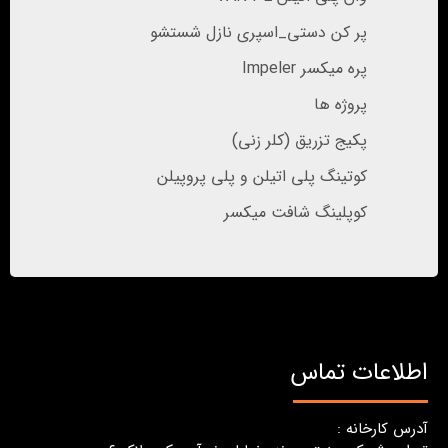
پر کن دستی_اسپری نازل شستشو
پره میکسر Impeler
پروژه ها
پکیج تزریق (کلر زنی)
کوتینگ پلی اتیلن و پلی پروپیلن
کوپلینگ شافت میکسر
اطلاعات تماس
آدرس کارخانه :