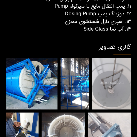
۱۱. پمپ انتقال مایع یا سیرکوله Pump
۱۲. دوزینگ پمپ Dosing Pump
۱۳. اسپری نازل شستشوی مخزن.
۱۴. آب نما Side Glass
گالری تصاویر