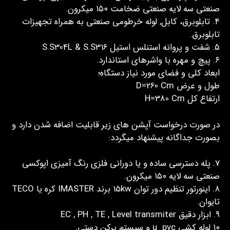
صنعتی سه لایه صنعتی ضخامت ۱۵۰ میکرون.
۴. تابلوبرق، کابل, لوله خرطومی صنعتی به همراه تجهیزات
تابلوبرق.
۵. شفت و پروانه استنلس استیل S.S304L & S.S316
۶. پیچ و مهره با واشرهای استاندارد.
ابعاد کلی و فضای مورد نیاز دستگاه؛
طول و عرض D=260 Cm
ارتفاع کل H=380 Cm
در صورت درخواست آپشن های زیر قابلیت اضافه شدن دارد و
بصورت جداگانه پیشنهاد میگردد:
7. پله دسترسی ساده و یا دورانی فلزی رنگ آمیزی اپوکسی
صنعتی سه لایه ۱۵۰ میکرون.
۸. اینورتور تنظیم دور توان 15kw برند IMASTER کره یا TECO
تایوان.
۹. ابزار دقیق EC , PH , TE , Level transmiter
۱۰ لوله کشی u_pvc و سیستم پرکن دستی.