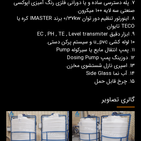
7. پله دسترسی ساده و یا دورانی فلزی رنگ آمیزی اپوکسی
صنعتی سه لایه ۱۰۰ میکرون.
۸. اینورتور تنظیم دور توان 0/37kw برند IMASTER کره یا
TECO تایوان.
۹. ابزار دقیق EC , PH , TE , Level transmiter
۱۰ لوله کشی u_pvc و سیستم پرکن دستی.
۱۱. پمپ انتقال مایع یا سیرکوله Pump
۱۲. دوزینگ پمپ Dosing Pump
۱۳. اسپری نازل شستشوی مخزن.
۱۴. آب نما Side Glass
۱۵. چرخ قابل حمل
گالری تصاویر