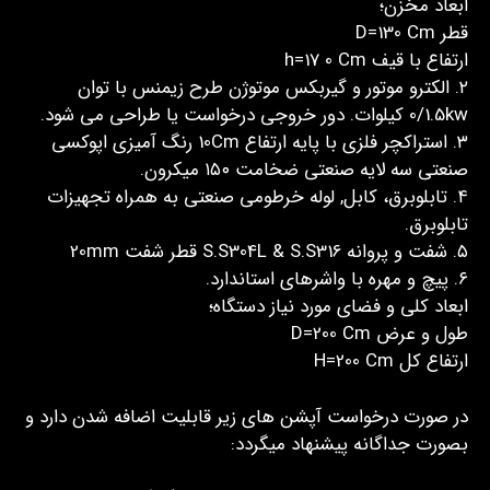
ابعاد مخزن؛
قطر D=130 Cm
ارتفاع با قیف h=17 0 Cm
۲. الکترو موتور و گیربکس موتوژن طرح زیمنس با توان
0/1.5kw کیلوات. دور خروجی درخواست یا طراحی می شود.
۳. استراکچر فلزی با پایه ارتفاع 10Cm رنگ آمیزی اپوکسی
صنعتی سه لایه صنعتی ضخامت ۱۵۰ میکرون.
۴. تابلوبرق، کابل, لوله خرطومی صنعتی به همراه تجهیزات
تابلوبرق.
۵. شفت و پروانه S.S304L & S.S316 قطر شفت 20mm
۶. پیچ و مهره با واشرهای استاندارد.
ابعاد کلی و فضای مورد نیاز دستگاه؛
طول و عرض D=200 Cm
ارتفاع کل H=200 Cm
در صورت درخواست آپشن های زیر قابلیت اضافه شدن دارد و
بصورت جداگانه پیشنهاد میگردد: