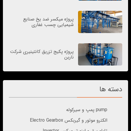
پروژه میکسر ضد یخ صنایع
شیمیایی چسب غفاری
پروژه پکیج تزریق کانتینیری شرکت
ناربن
دسته ها
pump پمپ و سیرکوله
الکترو موتور و گیربکس Electro Gearbox
تابلو برق و اینورتر میکسر Invertor