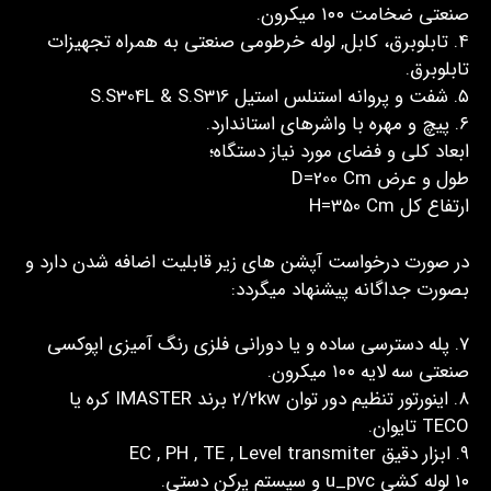
صنعتی ضخامت ۱۰۰ میکرون.
۴. تابلوبرق، کابل, لوله خرطومی صنعتی به همراه تجهیزات
تابلوبرق.
۵. شفت و پروانه استنلس استیل S.S304L & S.S316
۶. پیچ و مهره با واشرهای استاندارد.
ابعاد کلی و فضای مورد نیاز دستگاه؛
طول و عرض D=200 Cm
ارتفاع کل H=350 Cm
در صورت درخواست آپشن های زیر قابلیت اضافه شدن دارد و
بصورت جداگانه پیشنهاد میگردد:
7. پله دسترسی ساده و یا دورانی فلزی رنگ آمیزی اپوکسی
صنعتی سه لایه ۱۰۰ میکرون.
۸. اینورتور تنظیم دور توان 2/2kw برند IMASTER کره یا
TECO تایوان.
۹. ابزار دقیق EC , PH , TE , Level transmiter
۱۰ لوله کشی u_pvc و سیستم پرکن دستی.