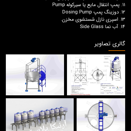
۱۱. پمپ انتقال مایع یا سیرکوله Pump
۱۲. دوزینگ پمپ Dosing Pump
۱۳. اسپری نازل شستشوی مخزن.
۱۴. آب نما Side Glass
گالری تصاویر