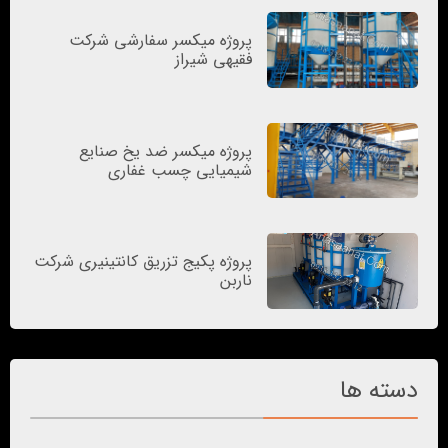
پروژه میکسر سفارشی شرکت
فقیهی شیراز
پروژه میکسر ضد یخ صنایع
شیمیایی چسب غفاری
پروژه پکیج تزریق کانتینیری شرکت
ناربن
دسته ها